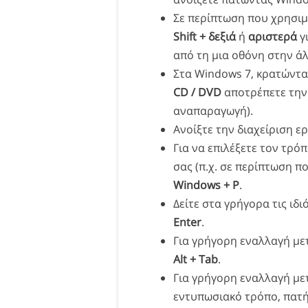
Σε περίπτωση που χρησιμ
Shift +
δεξιά
ή
αριστερά
γ
από τη μια οθόνη στην άλ
Στα Windows 7, κρατώντ
CD / DVD
αποτρέπετε την 
αναπαραγωγή).
Ανοίξτε την διαχείριση ε
Για να επιλέξετε τον τρό
σας (π.χ. σε περίπτωση π
Windows + P
.
Δείτε στα γρήγορα τις ιδ
Enter
.
Για γρήγορη εναλλαγή με
Alt + Tab
.
Για γρήγορη εναλλαγή με
εντυπωσιακό τρόπο, πατ