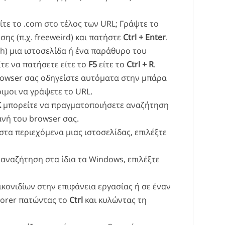
τε το .com στο τέλος των URL; Γράψτε το
σης (π.χ. freeweird) και πατήστε
Ctrl + Enter
.
sh) μια ιστοσελίδα ή ένα παράθυρο του
τε να πατήσετε είτε το
F5
είτε το
Ctrl + R
.
owser σας οδηγείστε αυτόματα στην μπάρα
οιμοι να γράψετε το URL.
K
μπορείτε να πραγματοποιήσετε αναζήτηση
νή του browser σας.
στα περιεχόμενα μιας ιστοσελίδας, επιλέξτε
ε αναζήτηση στα ίδια τα Windows, επιλέξτε
ικονιδίων στην επιφάνεια εργασίας ή σε έναν
lorer πατώντας το
Ctrl
και κυλώντας τη