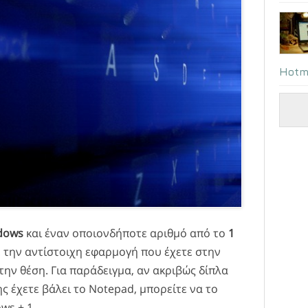
Hotm
dows
και έναν οποιονδήποτε αριθμό από το
1
ε την αντίστοιχη εφαρμογή που έχετε στην
ην θέση. Για παράδειγμα, αν ακριβώς δίπλα
ς έχετε βάλει το Notepad, μπορείτε να το
ws + 1.