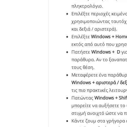
πληκτρολόγιο.
Επιλέξτε περιοχές κειμέν
χρησιμοποιώντας ταυτόχρ
και δεξιά / αριστερά).
Επιλέξτε
Windows + Hom
εκτός από αυτό που χρησι
Πατήστε
Windows + D
γι
παράθυρα. Αν το ξαναπα
τους θέση.
Μεταφέρετε ένα παράθυρ
Windows + αριστερά / δεξ
τις πιο πρακτικές λειτου
Πατώντας
Windows + Shif
μπορείτε να αυξήσετε το
στιγμή ανοιχτό ώστε να π
Κάντε ζουμ στα γρήγορα