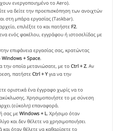
έχουν ενεργοποιημένο το Aero).
τε να δείτε την προεπισκόπηση των ανοιχτών
ι στη μπάρα εργασίας (Taskbar).
αρχείο, επιλέξτε το και πατήστε
F2
.
ενα ενός φακέλου, εγγράφου ή ιστοσελίδας με
στην επιφάνεια εργασίας σας, κρατώντας
ό
Windows + Space
.
ια την οποία μετανιώσατε, με το
Ctrl + Z
. Αν
ίρεση, πατήστε
Ctrl + Y
για να την
τε οριστικά ένα έγγραφο χωρίς να το
ακύκλωσης. Χρησιμοποιήστε το με σύνεση
πάρχει (εύκολη) επαναφορά.
ή σας με
Windows + L
. Χρήσιμο όταν
 λίγο και δεν θέλετε να χρησιμοποιήσει
ά και όταν θέλετε να καθαρίσετε το