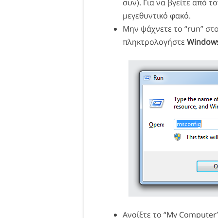
συν). Για να βγείτε από 
μεγεθυντικό φακό.
Μην ψάχνετε το “run” στο
πληκτρολογήστε
Windows
Ανοίξτε το “My Computer