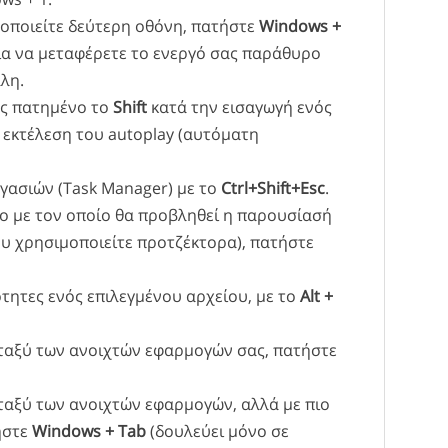
οποιείτε δεύτερη οθόνη, πατήστε
Windows +
ια να μεταφέρετε το ενεργό σας παράθυρο
λη.
ας πατημένο το
Shift
κατά την εισαγωγή ενός
εκτέλεση του autoplay (αυτόματη
ργασιών (Task Manager) με το
Ctrl+Shift+Esc
.
πο με τον οποίο θα προβληθεί η παρουσίασή
ου χρησιμοποιείτε προτζέκτορα), πατήστε
ιότητες ενός επιλεγμένου αρχείου, με το
Alt +
ταξύ των ανοιχτών εφαρμογών σας, πατήστε
ταξύ των ανοιχτών εφαρμογών, αλλά με πιο
ήστε
Windows + Tab
(δουλεύει μόνο σε