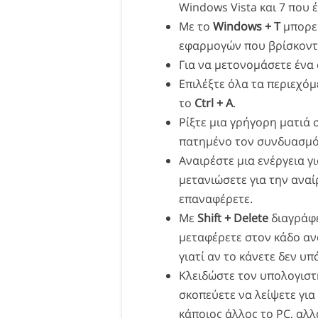
Windows Vista και 7 που 
Με το
Windows + T
μπορεί
εφαρμογών που βρίσκοντα
Για να μετονομάσετε ένα 
Επιλέξτε όλα τα περιεχόμ
το
Ctrl + A
.
Ρίξτε μια γρήγορη ματιά 
πατημένο τον συνδυασμ
Αναιρέστε μια ενέργεια γ
μετανιώσετε για την ανα
επαναφέρετε.
Με
Shift + Delete
διαγράφε
μεταφέρετε στον κάδο αν
γιατί αν το κάνετε δεν υ
Κλειδώστε τον υπολογιστ
σκοπεύετε να λείψετε για
κάποιος άλλος το PC, αλλ