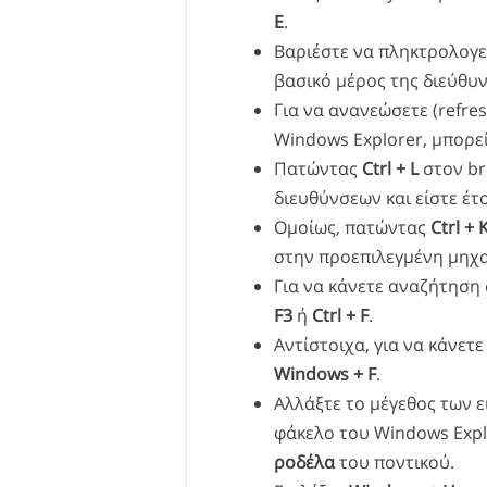
E
.
Βαριέστε να πληκτρολογεί
βασικό μέρος της διεύθυν
Για να ανανεώσετε (refre
Windows Explorer, μπορεί
Πατώντας
Ctrl + L
στον br
διευθύνσεων και είστε έτ
Ομοίως, πατώντας
Ctrl + 
στην προεπιλεγμένη μηχα
Για να κάνετε αναζήτηση 
F3
ή
Ctrl + F
.
Αντίστοιχα, για να κάνετ
Windows + F
.
Αλλάξτε το μέγεθος των ε
φάκελο του Windows Exp
ροδέλα
του ποντικού.