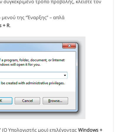
τον συγκεκριμένο τρόπο προβολής, κλείστε τον
 μενού της “Έναρξης” – απλά
 + R
.
” (Ο Υπολογιστής μου) επιλέγοντας
Windows +