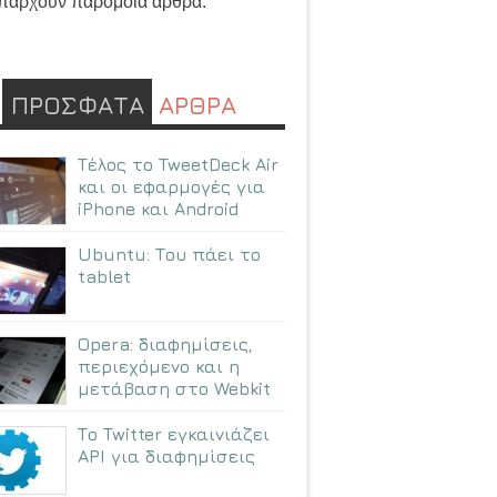
πάρχουν παρόμοια άρθρα.
ΠΡΟΣΦΑΤΑ
ΑΡΘΡΑ
Τέλος το TweetDeck Air
και οι εφαρμογές για
iPhone και Android
Ubuntu: Tου πάει το
tablet
Opera: διαφημίσεις,
περιεχόμενο και η
μετάβαση στο Webkit
Το Twitter εγκαινιάζει
API για διαφημίσεις