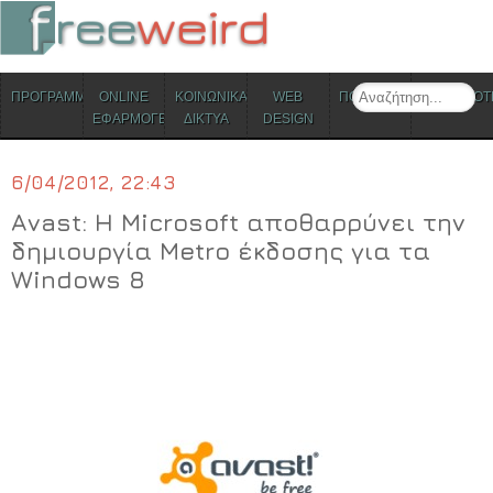
ΜΕΝΟΥ
Search
ΠΡΟΓΡΑΜΜΑΤΑ
ONLINE
ΚΟΙΝΩΝΙΚΑ
WEB
ΠΟΛΙΤΙΣΜΟΣ
ΕΠΙΚΑΙΡΟΤ
Skip to content
ΕΦΑΡΜΟΓΕΣ
ΔΙΚΤΥΑ
DESIGN
6/04/2012, 22:43
Avast: Η Microsoft αποθαρρύνει την
δημιουργία Metro έκδοσης για τα
Windows 8