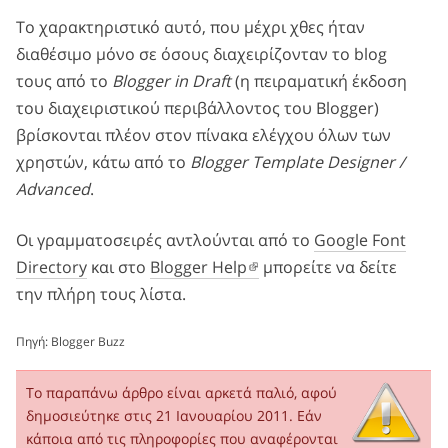
Το χαρακτηριστικό αυτό, που μέχρι χθες ήταν
διαθέσιμο μόνο σε όσους διαχειρίζονταν το blog
τους από το
Blogger in Draft
(η πειραματική έκδοση
του διαχειριστικού περιβάλλοντος του Blogger)
βρίσκονται πλέον στον πίνακα ελέγχου όλων των
χρηστών, κάτω από το
Blogger Template Designer /
Advanced
.
Οι γραμματοσειρές αντλούνται από το
Google Font
Directory
και στο
Blogger Help
μπορείτε να δείτε
την πλήρη τους λίστα.
Πηγή:
Blogger Buzz
Το παραπάνω άρθρο είναι αρκετά παλιό, αφού
δημοσιεύτηκε στις 21 Ιανουαρίου 2011. Εάν
κάποια από τις πληροφορίες που αναφέρονται