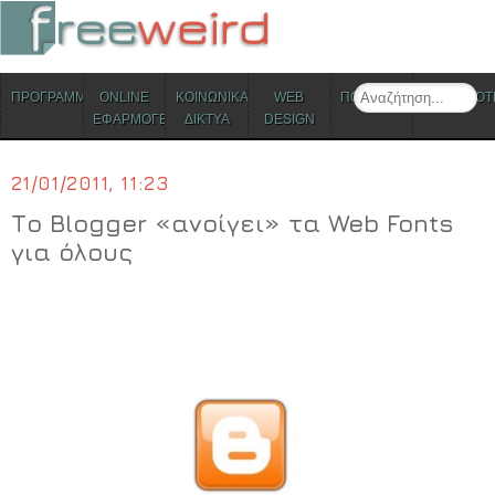
ΜΕΝΟΥ
Search
ΠΡΟΓΡΑΜΜΑΤΑ
ONLINE
ΚΟΙΝΩΝΙΚΑ
WEB
ΠΟΛΙΤΙΣΜΟΣ
ΕΠΙΚΑΙΡΟΤ
Skip to content
ΕΦΑΡΜΟΓΕΣ
ΔΙΚΤΥΑ
DESIGN
21/01/2011, 11:23
Το Blogger «ανοίγει» τα Web Fonts
για όλους