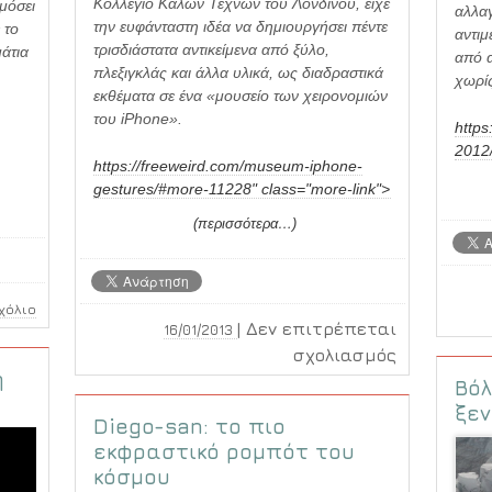
Κολλέγιο Καλών Τεχνών του Λονδίνου, είχε
μόσει
αλλαγ
την ευφάνταστη ιδέα να δημιουργήσει πέντε
 το
αντιμ
τρισδιάστατα αντικείμενα από ξύλο,
άτια
από α
πλεξιγκλάς και άλλα υλικά, ως διαδραστικά
χωρίς
εκθέματα σε ένα «μουσείο των χειρονομιών
του iPhone».
https
2012
https://freeweird.com/museum-iphone-
gestures/#more-11228" class="more-link">
(περισσότερα…)
Σχόλιο
|
Δεν επιτρέπεται
16/01/2013
στο
σχολιασμός
ή
Οι
Βόλ
χειρονομίε
ξεν
Diego-san: το πιο
του
εκφραστικό ρομπότ του
iPhone
κόσμου
ως