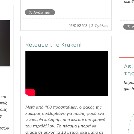
Πώς
pixel
δουλεύει
μια
τυπική
|
10/01/2013
2 Σχόλια
κλειδαριά
Release the Kraken!
Δεί
της
https
gifs.
 και
τείς
Mετά από 400 προσπάθειες, o φακός της
οιες
κάμερας συλλαμβάνει για πρώτη φορά ένα
ly
γιγαντιαίο καλαμάρι που κινείται στο φυσικό
του περιβάλλον. Το πλάσμα μπορεί να
ωσσών
φτάσει σε μήκος τα 13 μέτρα, έχει μάτια σε