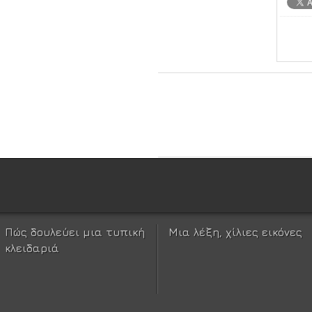
Πώς δουλεύει μια τυπική
Μια λέξη, χίλιες εικόνες
κλειδαριά