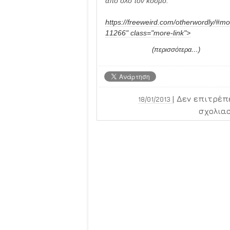
από όλο τον κόσμο.
https://freeweird.com/otherwordly/#mo
11266" class="more-link">
(περισσότερα…)
|
Δεν επιτρέπ
18/01/2013
σχολια