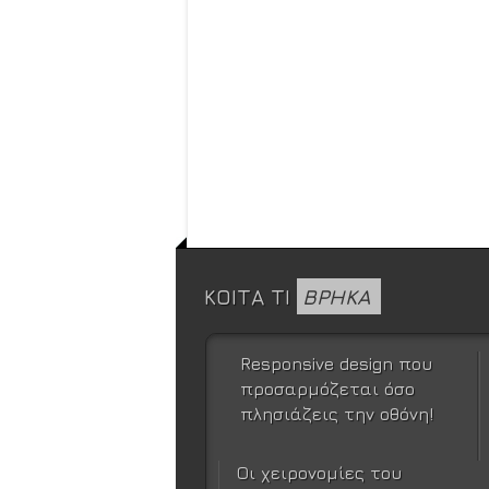
ΚΟΙΤΑ ΤΙ
ΒΡΗΚΑ
Responsive design που
προσαρμόζεται όσο
πλησιάζεις την οθόνη!
Οι χειρονομίες του