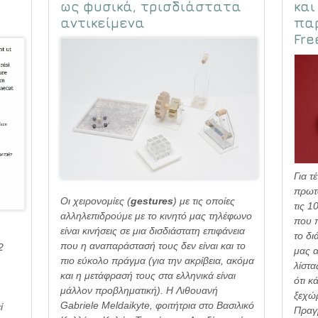
ως φυσικά, τρισδιάστατα
και
αντικείμενα
πα
Fre
Για 
πρωτ
Οι χειρονομίες (
gestures
) με τις οποίες
τις 1
αλληλεπιδρούμε με το κινητό μας τηλέφωνο
που π
είναι κινήσεις σε μια δισδιάστατη επιφάνεια
το δι
που η αναπαράστασή τους δεν είναι και το
2
μας α
πιο εύκολο πράγμα (για την ακρίβεια, ακόμα
λίστα
και η μετάφρασή τους στα ελληνικά είναι
ότι κ
μάλλον προβληματική). Η Λιθουανή
ξεχώρ
Gabriele Meldaikyte, φοιτήτρια στο Βασιλικό
ί
Πραγ