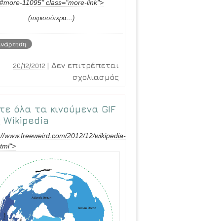
/#more-11095" class="more-link">
(περισσότερα…)
|
Δεν επιτρέπεται
20/12/2012
στο
σχολιασμός
Βόλτα
στο
τε όλα τα κινούμενα GIF
Έβερεστ
 Wikipedia
με
ξεναγό
://www.freeweird.com/2012/12/wikipedia-
html">
2
δις
πίξελ