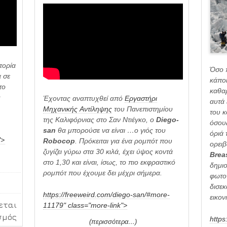
φυσικά,
τρισδιάστ
αντικείμε
πορία
Όσο π
α σε
κάποι
το
καθαρ
ς
Έχοντας αναπτυχθεί από
Εργαστήρι
αυτά 
Μηχανικής Αντίληψης
του Πανεπιστημίου
του κ
της Καλιφόρνιας στο Σαν Ντιέγκο, ο
Diego-
όσους
san
θα μπορούσε να είναι …ο γιός του
όριά 
">
Robocop
. Πρόκειται για ένα ρομπότ που
ορειβ
ζυγίζει γύρω στα 30 κιλά, έχει ύψος κοντά
Brea
στο 1,30 και είναι, ίσως, το πιο εκφραστικό
δημιο
ρομπότ που έχουμε δει μέχρι σήμερα.
φωτογ
δισεκ
https://freeweird.com/diego-san/#more-
εικον
εται
11179" class="more-link">
στο
σμός
https
(περισσότερα…)