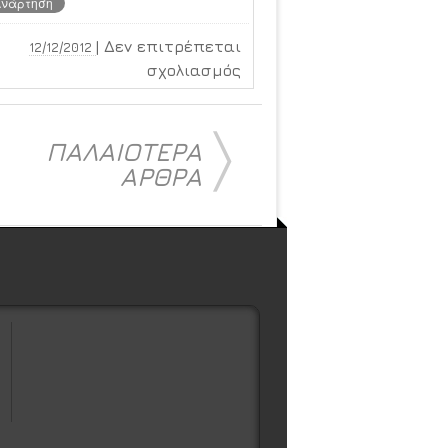
|
Δεν επιτρέπεται
12/12/2012
στο
σχολιασμός
Δείτε
όλα
〉
τα
ΠΑΛΑΙΟΤΕΡΑ
κινούμενα
ΑΡΘΡΑ
GIF
της
Wikipedia