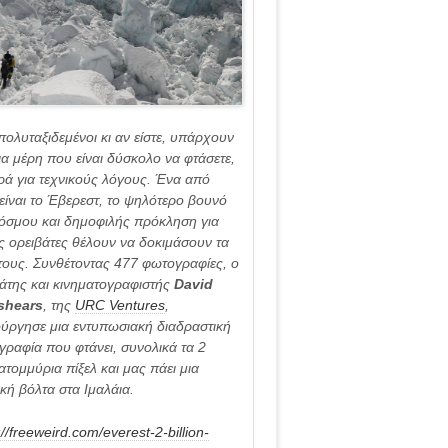
που
παρουσιάστηκαν
ατα
στο
να
Freeweird
το
2012
ολυταξιδεμένοι κι αν είστε, υπάρχουν
α μέρη που είναι δύσκολο να φτάσετε,
ά για τεχνικούς λόγους. Ένα από
είναι το Έβερεστ, το ψηλότερο βουνό
όσμου και δημοφιλής πρόκληση για
 ορειβάτες θέλουν να δοκιμάσουν τα
τους. Συνθέτοντας 477 φωτογραφίες, ο
άτης και κινηματογραφιστής
David
shears
, της
URC Ventures
,
ύργησε μια εντυπωσιακή διαδραστική
ραφία που φτάνει, συνολικά τα 2
ατομμύρια πίξελ και μας πάει μια
ική βόλτα στα Ιμαλάια.
://freeweird.com/everest-2-billion-