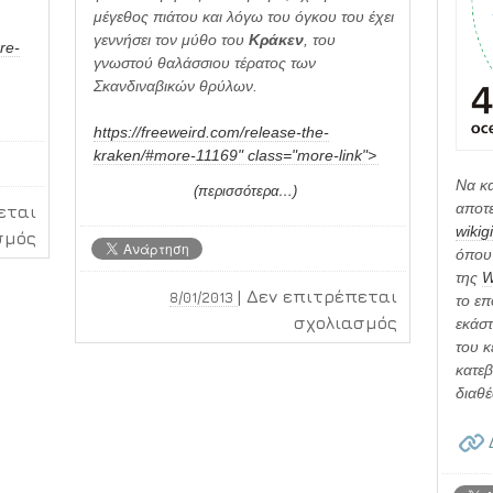
μέγεθος πιάτου και λόγω του όγκου του έχει
γεννήσει τον μύθο του
Κράκεν
, του
re-
γνωστού θαλάσσιου τέρατος των
Σκανδιναβικών θρύλων.
https://freeweird.com/release-the-
kraken/#more-11169" class="more-link">
Να κα
(περισσότερα…)
αποτε
εται
wikig
στο
σμός
όπου 
Μια
της
W
λέξη,
|
Δεν επιτρέπεται
8/01/2013
το επ
χίλιες
στο
σχολιασμός
εκάστ
εικόνες
Release
του κ
κατεβ
the
διαθέ
Kraken!