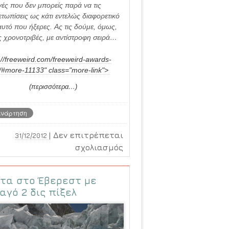
ές που δεν μπορείς παρά να τις
ετωπίσεις ως κάτι εντελώς διαφορετικό
υτό που ήξερες. Ας τις δούμε, όμως,
 χρονοτριβές, με αντίστροφη σειρά…
://freeweird.com/freeweird-awards-
/#more-11133" class="more-link">
(περισσότερα…)
|
Δεν επιτρέπεται
31/12/2012
στο
σχολιασμός
Οι
10
τα στο Έβερεστ με
καλύτερες
ς
αγό 2 δις πίξελ
εφαρμογές
και
υπηρεσίες