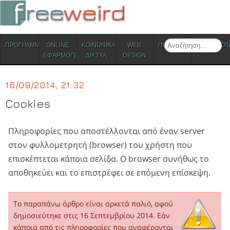
ΜΕΝΟΥ
Search
ΠΡΟΓΡΑΜΜΑΤΑ
ONLINE
ΚΟΙΝΩΝΙΚΑ
WEB
ΠΟΛΙΤΙΣΜΟΣ
ΕΠΙΚΑΙΡΟΤ
Skip to content
ΕΦΑΡΜΟΓΕΣ
ΔΙΚΤΥΑ
DESIGN
16/09/2014, 21:32
Cookies
Πληροφορίες που αποστέλλονται από έναν server
στον φυλλομετρητή (browser) του χρήστη που
επισκέπτεται κάποια σελίδα. Ο browser συνήθως το
αποθηκεύει και το επιστρέφει σε επόμενη επίσκεψη.
Το παραπάνω άρθρο είναι αρκετά παλιό, αφού
δημοσιεύτηκε στις 16 Σεπτεμβρίου 2014. Εάν
κάποια από τις πληροφορίες που αναφέρονται