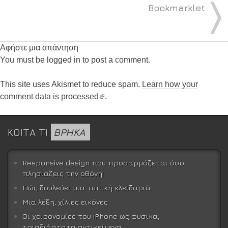
〉
Bookmarklet
Αφήστε μια απάντηση
You must be logged in to post a comment.
This site uses Akismet to reduce spam.
Learn how your
comment data is processed
.
ΚΟΙΤΑ ΤΙ
ΒΡΗΚΑ
Responsive design που προσαρμόζεται όσο
πλησιάζεις την οθόνη!
Πώς δουλεύει μια τυπική κλειδαριά
Μια λέξη, χίλιες εικόνες
Οι χειρονομίες του iPhone ως φυσικά,
τρισδιάστατα αντικείμενα