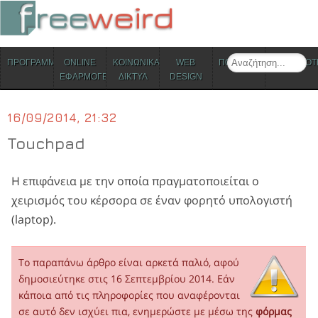
ΜΕΝΟΥ
Search
ΠΡΟΓΡΑΜΜΑΤΑ
ONLINE
ΚΟΙΝΩΝΙΚΑ
WEB
ΠΟΛΙΤΙΣΜΟΣ
ΕΠΙΚΑΙΡΟΤ
Skip to content
ΕΦΑΡΜΟΓΕΣ
ΔΙΚΤΥΑ
DESIGN
16/09/2014, 21:32
Touchpad
Η επιφάνεια με την οποία πραγματοποιείται ο
χειρισμός του κέρσορα σε έναν φορητό υπολογιστή
(laptop).
Το παραπάνω άρθρο είναι αρκετά παλιό, αφού
δημοσιεύτηκε στις 16 Σεπτεμβρίου 2014. Εάν
κάποια από τις πληροφορίες που αναφέρονται
σε αυτό δεν ισχύει πια, ενημερώστε με μέσω της
φόρμας