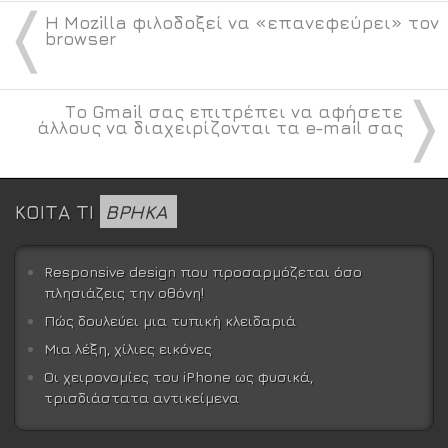
〈
Η Mozilla φιλοδοξεί να «επανεφεύρει» τον
browser
〉
Το Gmail σας επιτρέπει να αφήσετε
άλλους να διαχειρίζονται τα e-mail σας
ΚΟΙΤΑ ΤΙ
ΒΡΗΚΑ
Responsive design που προσαρμόζεται όσο
πλησιάζεις την οθόνη!
Πώς δουλεύει μια τυπική κλειδαριά
Μια λέξη, χίλιες εικόνες
Οι χειρονομίες του iPhone ως φυσικά,
τρισδιάστατα αντικείμενα