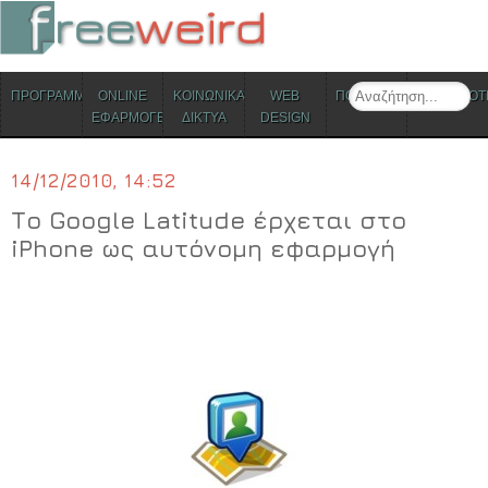
ΜΕΝΟΥ
Search
ΠΡΟΓΡΑΜΜΑΤΑ
ONLINE
ΚΟΙΝΩΝΙΚΑ
WEB
ΠΟΛΙΤΙΣΜΟΣ
ΕΠΙΚΑΙΡΟΤ
Skip to content
ΕΦΑΡΜΟΓΕΣ
ΔΙΚΤΥΑ
DESIGN
14/12/2010, 14:52
Το Google Latitude έρχεται στο
iPhone ως αυτόνομη εφαρμογή