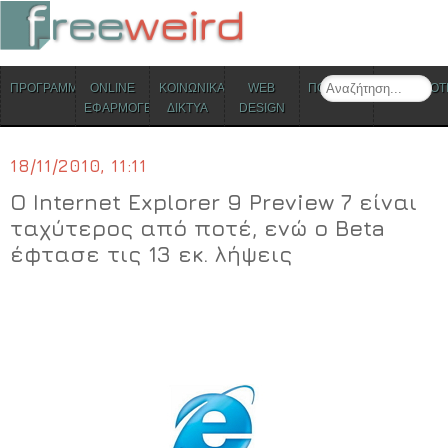
ΜΕΝΟΥ
Search
ΠΡΟΓΡΑΜΜΑΤΑ
ONLINE
ΚΟΙΝΩΝΙΚΑ
WEB
ΠΟΛΙΤΙΣΜΟΣ
ΕΠΙΚΑΙΡΟΤ
Skip to content
ΕΦΑΡΜΟΓΕΣ
ΔΙΚΤΥΑ
DESIGN
18/11/2010, 11:11
Ο Internet Explorer 9 Preview 7 είναι
ταχύτερος από ποτέ, ενώ ο Beta
έφτασε τις 13 εκ. λήψεις