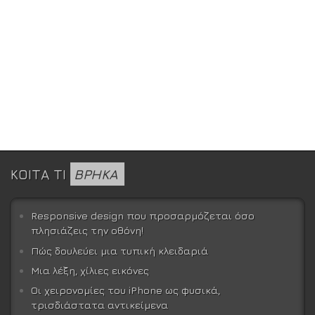
ΚΟΙΤΑ ΤΙ
ΒΡΗΚΑ
Responsive design που προσαρμόζεται όσο
πλησιάζεις την οθόνη!
Πώς δουλεύει μια τυπική κλειδαριά
Μια λέξη, χίλιες εικόνες
Οι χειρονομίες του iPhone ως φυσικά,
τρισδιάστατα αντικείμενα