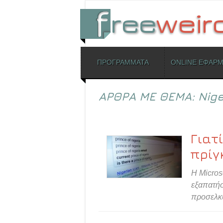
ΜΕΝΟΥ
ΠΡΟΓΡΑΜΜΑΤΑ
ONLINE ΕΦΑΡ
Skip to content
ΑΡΘΡΑ ΜΕ ΘΕΜΑ:
Nig
Γιατ
πρίγ
Η Micros
εξαπατήσ
προσελκύ