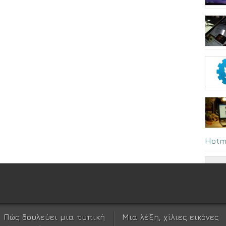
Hotm
Πώς δουλεύει μια τυπική
Μια λέξη, χίλιες εικόνες