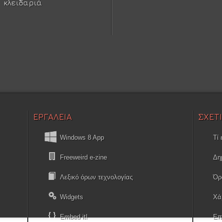
κλειδαριά
ΕΡΓΑΛΕΙΑ
ΣΧΕΤ
Windows 8 App
Τί 
Freeweird e-zine
Δη
Λεξικό όρων τεχνολογίας
Όρ
Widgets
Χά
Embed it!
Επ