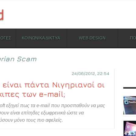
ΜΟΓΕΣ
ΚΟΙΝΩΝΙΚΑ ΔΙΚΤΥΑ
WEB DESIGN
ΠΟ
erian Scam
24/06/2012, 22:54
ί είναι πάντα Νιγηριανοί οι
κιπες των e-mail;
oft εξηγεί πως τα e-mail που προσπαθούν να μας
ουν είναι επίτηδες εξωφρενικά ώστε να
σουν μόνο τους πιο αφελείς.