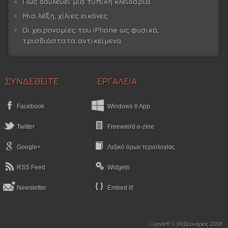
Πώς δουλεύει μια τυπική κλειδαριά
Μια λέξη, χίλιες εικόνες
Οι χειρονομίες του iPhone ως φυσικά,
τρισδιάστατα αντικείμενα
ΣΥΝΔΕΘΕΙΤΕ
ΕΡΓΑΛΕΙΑ
Facebook
Windows 8 App
Twitter
Freeweird e-zine
Google+
Λεξικό όρων τεχνολογίας
RSS Feed
Widgets
Newsletter
Embed it!
Copyleft © Φεβρουάριος 2008