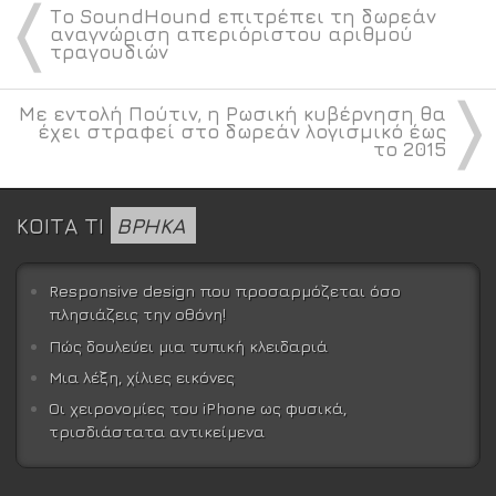
〈
Το SoundHound επιτρέπει τη δωρεάν
αναγνώριση απεριόριστου αριθμού
τραγουδιών
〉
Με εντολή Πούτιν, η Ρωσική κυβέρνηση θα
έχει στραφεί στο δωρεάν λογισμικό έως
το 2015
ΚΟΙΤΑ ΤΙ
ΒΡΗΚΑ
Responsive design που προσαρμόζεται όσο
πλησιάζεις την οθόνη!
Πώς δουλεύει μια τυπική κλειδαριά
Μια λέξη, χίλιες εικόνες
Οι χειρονομίες του iPhone ως φυσικά,
τρισδιάστατα αντικείμενα