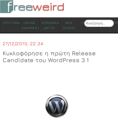
ΜΕΝΟΥ
Search
ΠΡΟΓΡΑΜΜΑΤΑ
ONLINE
ΚΟΙΝΩΝΙΚΑ
WEB
ΠΟΛΙΤΙΣΜΟΣ
ΕΠΙΚΑΙΡΟΤ
Skip to content
ΕΦΑΡΜΟΓΕΣ
ΔΙΚΤΥΑ
DESIGN
27/12/2010, 22:34
Κυκλοφόρησε η πρώτη Release
Candidate του WordPress 3.1