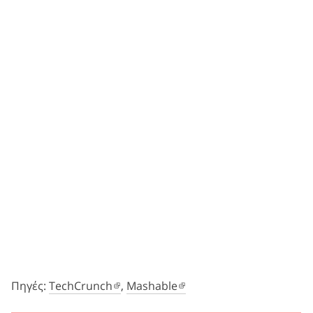
Πηγές:
TechCrunch
,
Mashable