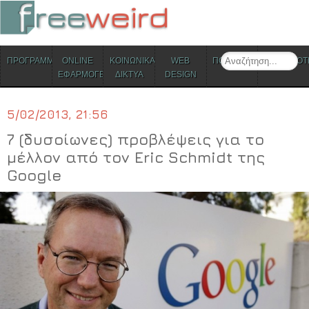
ΜΕΝΟΥ
Search
ΠΡΟΓΡΑΜΜΑΤΑ
ONLINE
ΚΟΙΝΩΝΙΚΑ
WEB
ΠΟΛΙΤΙΣΜΟΣ
ΕΠΙΚΑΙΡΟΤ
Skip to content
ΕΦΑΡΜΟΓΕΣ
ΔΙΚΤΥΑ
DESIGN
5/02/2013, 21:56
7 (δυσοίωνες) προβλέψεις για το
μέλλον από τον Eric Schmidt της
Google