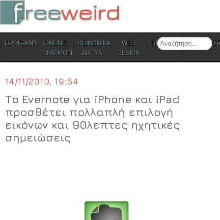
ΜΕΝΟΥ
Search
ΠΡΟΓΡΑΜΜΑΤΑ
ONLINE
ΚΟΙΝΩΝΙΚΑ
WEB
ΠΟΛΙΤΙΣΜΟΣ
ΕΠΙΚΑΙΡΟΤ
Skip to content
ΕΦΑΡΜΟΓΕΣ
ΔΙΚΤΥΑ
DESIGN
14/11/2010, 19:54
Το Evernote για iPhone και iPad
προσθέτει πολλαπλή επιλογή
εικόνων και 90λεπτες ηχητικές
σημειώσεις