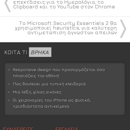
〈
επεκτάσεις για το Ημερολόγιο, το
Clipboard και το YouTube στον Chrome
〉
Το Microsoft Security Essentials 2 θα
χρησιμοποιεί heuristics, για καλύτερη
αντιμετώπιση άγνωστων απειλών
ΚΟΙΤΑ ΤΙ
ΒΡΗΚΑ
Responsive design που προσαρμόζεται όσο
πλησιάζεις την οθόνη!
Πώς δουλεύει μια τυπική κλειδαριά
Μια λέξη, χίλιες εικόνες
Οι χειρονομίες του iPhone ως φυσικά,
τρισδιάστατα αντικείμενα
ΣΥΝΔΕΘΕΙΤΕ
ΕΡΓΑΛΕΙΑ