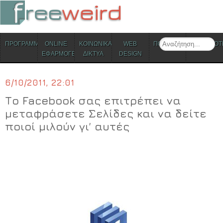
ΜΕΝΟΥ
Search
ΠΡΟΓΡΑΜΜΑΤΑ
ONLINE
ΚΟΙΝΩΝΙΚΑ
WEB
ΠΟΛΙΤΙΣΜΟΣ
ΕΠΙΚΑΙΡΟΤ
Skip to content
ΕΦΑΡΜΟΓΕΣ
ΔΙΚΤΥΑ
DESIGN
6/10/2011, 22:01
Το Facebook σας επιτρέπει να
μεταφράσετε Σελίδες και να δείτε
ποιοί μιλούν γι’ αυτές