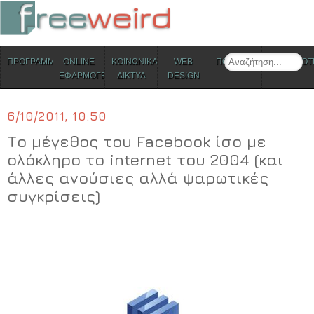
ΜΕΝΟΥ
Search
ΠΡΟΓΡΑΜΜΑΤΑ
ONLINE
ΚΟΙΝΩΝΙΚΑ
WEB
ΠΟΛΙΤΙΣΜΟΣ
ΕΠΙΚΑΙΡΟΤ
Skip to content
ΕΦΑΡΜΟΓΕΣ
ΔΙΚΤΥΑ
DESIGN
6/10/2011, 10:50
Το μέγεθος του Facebook ίσο με
ολόκληρο το internet του 2004 (και
άλλες ανούσιες αλλά ψαρωτικές
συγκρίσεις)