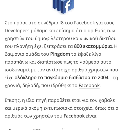
Στο πρόσφατο
συνέδριο f8 του Facebook για τους
Developers
μάθαμε και επίσημα ότι ο αριθμός των
χρηστών του δημοφιλέστερου κοινωνικού δικτύου
του πλανήτη έχει ξεπεράσει τα
800 εκατομμύρια
. Η
δαιμόνια ομάδα του
Pingdom
το έψαξε λίγο
παραπάνω και διαπίστωσε πως το νούμερο αυτό
ισοδυναμεί με τον αντίστοιχο αριθμό χρηστών που
είχε
ολόκληρο το παγκόσμιο διαδίκτυο το 2004
– τη
χρονιά, δηλαδή, που ιδρύθηκε το
Facebook
.
Επίσης, η ίδια πηγή παραθέτει έτσι για τον χαβαλέ
και μερικά ακόμη εντυπωσιακά στοιχεία, όπως ότι ο
αριθμός των χρηστών του
Facebook
είναι: