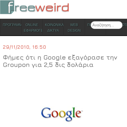
ΜΕΝΟΥ
Search
ΠΡΟΓΡΑΜΜΑΤΑ
ONLINE
ΚΟΙΝΩΝΙΚΑ
WEB
ΠΟΛΙΤΙΣΜΟΣ
ΕΠΙΚΑΙΡΟΤ
Skip to content
ΕΦΑΡΜΟΓΕΣ
ΔΙΚΤΥΑ
DESIGN
29/11/2010, 16:50
Φήμες ότι η Google εξαγόρασε την
Groupon για 2,5 δις δολάρια