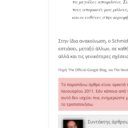
τις μεγάλες αποφάσεις. 
τους ατομικούς μας ρόλους
και οι ευθύνες στην κορυφή
Στην ίδια ανακοίνωση, ο Schmid
εστιάσει, μεταξύ άλλων, σε κα
αλλά και τις γενικότερες σχέσεις
Πηγή:
The Official Google Blog
, via
The Nex
Το παραπάνω άρθρο είναι αρκετά 
Ιανουαρίου 2011. Εάν κάποια από 
αυτό δεν ισχύει πια, ενημερώστε 
το τροποποιήσω.
Συντάκτης άρθρο