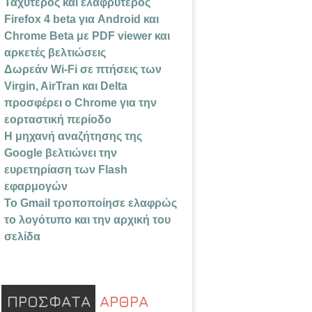
Ταχύτερος και ελαφρύτερος
Firefox 4 beta για Android και
Chrome Beta με PDF viewer και
αρκετές βελτιώσεις
Δωρεάν Wi-Fi σε πτήσεις των
Virgin, AirTran και Delta
προσφέρει ο Chrome για την
εορταστική περίοδο
Η μηχανή αναζήτησης της
Google βελτιώνει την
ευρετηρίαση των Flash
εφαρμογών
Το Gmail τροποποίησε ελαφρώς
το λογότυπο και την αρχική του
σελίδα
ΠΡΟΣΦΑΤΑ
ΑΡΘΡΑ