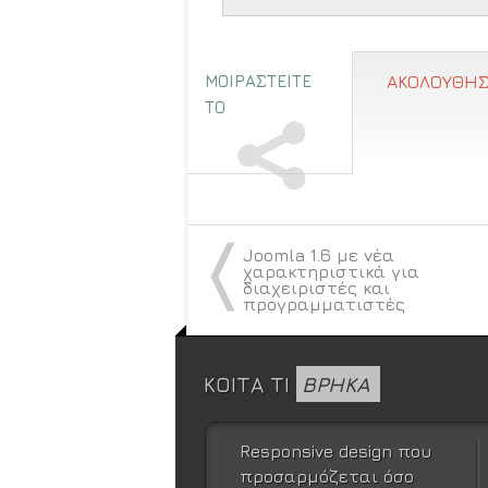
ΜΟΙΡΑΣΤΕΙΤΕ
ΑΚΟΛΟΥΘΗΣ
ΤΟ
〈
Joomla 1.6 με νέα
χαρακτηριστικά για
διαχειριστές και
προγραμματιστές
ΚΟΙΤΑ ΤΙ
ΒΡΗΚΑ
Responsive design που
προσαρμόζεται όσο