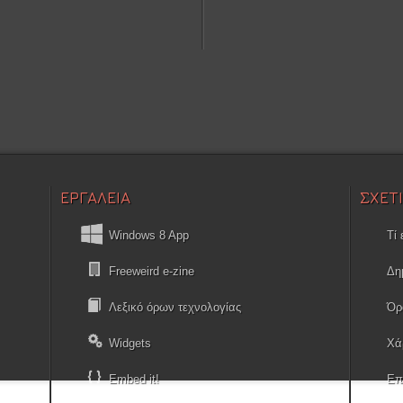
ΕΡΓΑΛΕΙΑ
ΣΧΕΤ
Windows 8 App
Τί 
Freeweird e-zine
Δη
Λεξικό όρων τεχνολογίας
Όρ
Widgets
Χά
Embed it!
Επ