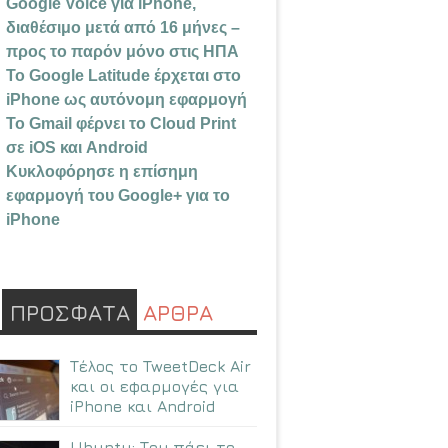
Google Voice για iPhone,
διαθέσιμο μετά από 16 μήνες –
προς το παρόν μόνο στις ΗΠΑ
Το Google Latitude έρχεται στο
iPhone ως αυτόνομη εφαρμογή
Το Gmail φέρνει το Cloud Print
σε iOS και Android
Κυκλοφόρησε η επίσημη
εφαρμογή του Google+ για το
iPhone
ΠΡΟΣΦΑΤΑ
ΑΡΘΡΑ
Τέλος το TweetDeck Air
και οι εφαρμογές για
iPhone και Android
Ubuntu: Tου πάει το