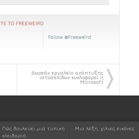
ΤΕ ΤΟ FREEWEIRD
Follow @Freeweird
〉
Δωρεάν εργαλείο ανάπτυξης
ιστοσελίδων κυκλοφορεί η
Microsoft
Πώς δουλεύει μια τυπική
Μια λέξη, χίλιες εικόνες
κλειδαριά