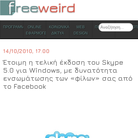
ΜΕΝΟΥ
Search
ΠΡΟΓΡΑΜΜΑΤΑ
ONLINE
ΚΟΙΝΩΝΙΚΑ
WEB
ΠΟΛΙΤΙΣΜΟΣ
ΕΠΙΚΑΙΡΟΤ
Skip to content
ΕΦΑΡΜΟΓΕΣ
ΔΙΚΤΥΑ
DESIGN
14/10/2010, 17:00
Έτοιμη η τελική έκδοση του Skype
5.0 για Windows, με δυνατότητα
ενσωμάτωσης των «φίλων» σας από
το Facebook