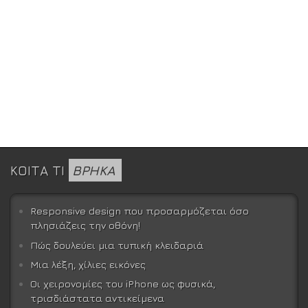
ΚΟΙΤΑ ΤΙ
ΒΡΗΚΑ
Responsive design που προσαρμόζεται όσο
πλησιάζεις την οθόνη!
Πώς δουλεύει μια τυπική κλειδαριά
Μια λέξη, χίλιες εικόνες
Οι χειρονομίες του iPhone ως φυσικά,
τρισδιάστατα αντικείμενα