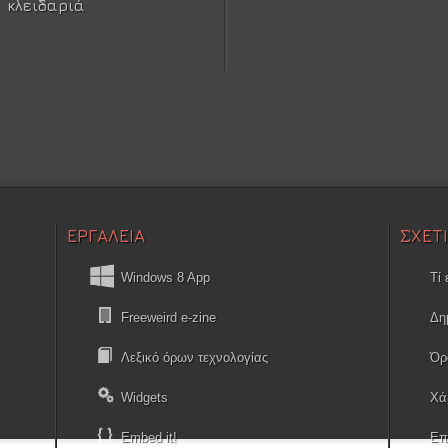
κλειδαριά
ΕΡΓΑΛΕΙΑ
ΣΧΕΤ
Windows 8 App
Τί 
Freeweird e-zine
Δη
Λεξικό όρων τεχνολογίας
Όρ
Widgets
Χά
Embed it!
Επ