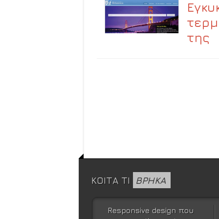
Εγκυ
τερμ
της
ΚΟΙΤΑ ΤΙ
ΒΡΗΚΑ
Responsive design που