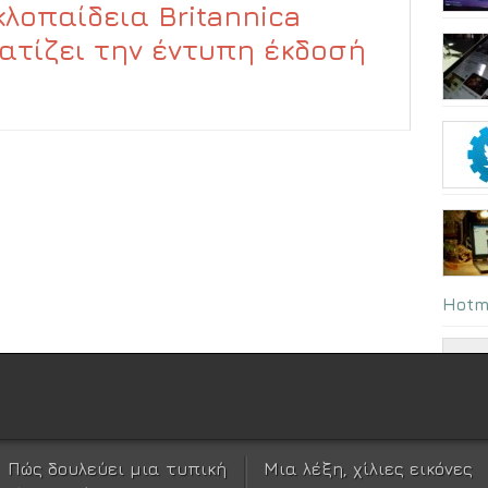
κλοπαίδεια Britannica
ατίζει την έντυπη έκδοσή
Hotm
Πώς δουλεύει μια τυπική
Μια λέξη, χίλιες εικόνες