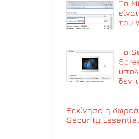
Το Mi
είνα
του 
Το S
Scre
υπολ
δεν 
Ξεκίνησε η δωρεά
Security Essentia