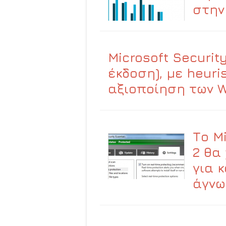
στην
Microsoft Security
έκδοση), με heuri
αξιοποίηση των 
Το Mi
2 θα
για 
άγνω