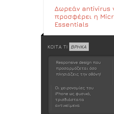
Δωρεάν antivirus 
προσφέρει η Micro
Essentials
ΚΟΙΤΑ ΤΙ
ΒΡΗΚΑ
Responsive design που
προσαρμόζεται όσο
πλησιάζεις την οθόνη!
Οι χειρονομίες του
iPhone ως φυσικά,
τρισδιάστατα
αντικείμενα