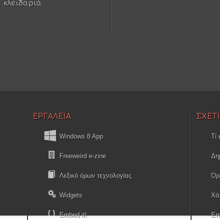
κλειδαριά
ΕΡΓΑΛΕΙΑ
ΣΧΕΤ
Windows 8 App
Τί 
Freeweird e-zine
Δη
Λεξικό όρων τεχνολογίας
Όρ
Widgets
Χά
Embed it!
Επ