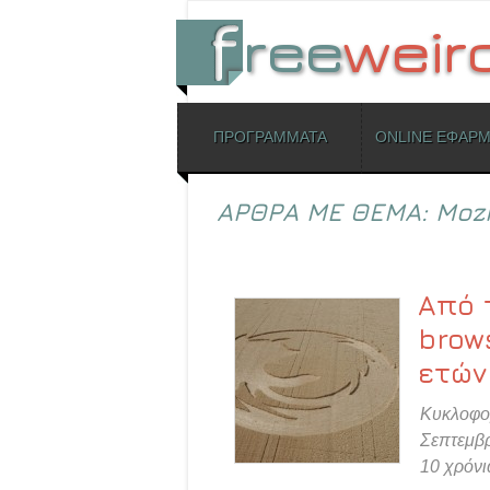
ΜΕΝΟΥ
ΠΡΟΓΡΑΜΜΑΤΑ
ONLINE ΕΦΑΡ
Skip to content
ΑΡΘΡΑ ΜΕ ΘΕΜΑ:
Mozi
Από τ
brows
ετών
Κυκλοφορ
Σεπτεμβρί
10 χρόνι