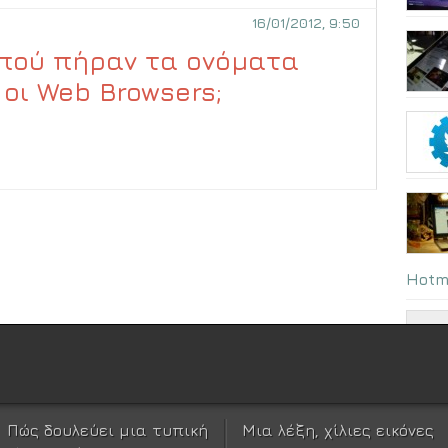
16/01/2012, 9:50
πού πήραν τα ονόματα
 οι Web Browsers;
Hotm
Πώς δουλεύει μια τυπική
Μια λέξη, χίλιες εικόνες