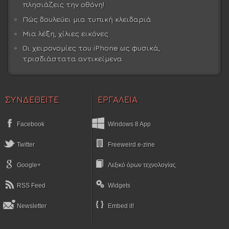
πλησιάζεις την οθόνη!
Πώς δουλεύει μια τυπική κλειδαριά
Μια λέξη, χίλιες εικόνες
Οι χειρονομίες του iPhone ως φυσικά,
τρισδιάστατα αντικείμενα
ΣΥΝΔΕΘΕΙΤΕ
ΕΡΓΑΛΕΙΑ
Facebook
Windows 8 App
Twitter
Freeweird e-zine
Google+
Λεξικό όρων τεχνολογίας
RSS Feed
Widgets
Newsletter
Embed it!