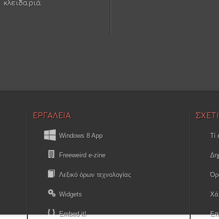
κλειδαριά
ΕΡΓΑΛΕΙΑ
ΣΧΕΤ
Windows 8 App
Τί 
Freeweird e-zine
Δη
Λεξικό όρων τεχνολογίας
Όρ
Widgets
Χά
Embed it!
Επ