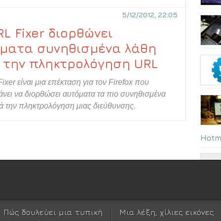
5/12/2012, 22:05
RL Fixer διορθώνει
ματα συνηθισμένα λάθη
 την πληκτρολόγηση URL
ixer είναι μια επέκταση για τον Firefox που
νει να διορθώσει αυτόματα τα πιο συνηθισμένα
ά την πληκτρολόγηση μιας διεύθυνσης.
Hotm
Πώς δουλεύει μια τυπική
Μια λέξη, χίλιες εικόνες