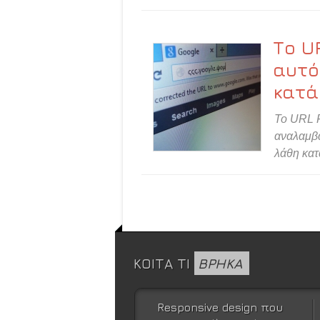
Το U
αυτό
κατά
To URL F
αναλαμβά
λάθη κατ
ΚΟΙΤΑ ΤΙ
ΒΡΗΚΑ
Responsive design που