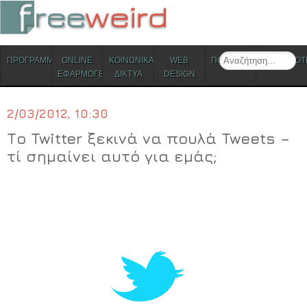
ΜΕΝΟΥ
Search
ΠΡΟΓΡΑΜΜΑΤΑ
ONLINE
ΚΟΙΝΩΝΙΚΑ
WEB
ΠΟΛΙΤΙΣΜΟΣ
ΕΠΙΚΑΙΡΟΤ
Skip to content
ΕΦΑΡΜΟΓΕΣ
ΔΙΚΤΥΑ
DESIGN
2/03/2012, 10:30
Το Twitter ξεκινά να πουλά Tweets –
τί σημαίνει αυτό για εμάς;