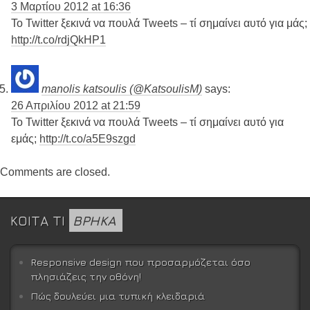
3 Μαρτίου 2012 at 16:36
Το Twitter ξεκινά να πουλά Tweets – τί σημαίνει αυτό για μάς;
http://t.co/rdjQkHP1
manolis katsoulis (@KatsoulisM)
says:
26 Απριλίου 2012 at 21:59
Το Twitter ξεκινά να πουλά Tweets – τί σημαίνει αυτό για
εμάς;
http://t.co/a5E9szgd
Comments are closed.
ΚΟΙΤΑ ΤΙ
ΒΡΗΚΑ
Responsive design που προσαρμόζεται όσο
πλησιάζεις την οθόνη!
Πώς δουλεύει μια τυπική κλειδαριά