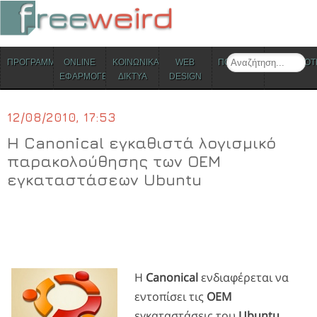
ΜΕΝΟΥ
Search
ΠΡΟΓΡΑΜΜΑΤΑ
ONLINE
ΚΟΙΝΩΝΙΚΑ
WEB
ΠΟΛΙΤΙΣΜΟΣ
ΕΠΙΚΑΙΡΟΤ
Skip to content
ΕΦΑΡΜΟΓΕΣ
ΔΙΚΤΥΑ
DESIGN
12/08/2010, 17:53
Η Canonical εγκαθιστά λογισμικό
παρακολούθησης των ΟΕΜ
εγκαταστάσεων Ubuntu
Η
Canonical
ενδιαφέρεται να
εντοπίσει τις
ΟΕΜ
εγκαταστάσεις του
Ubuntu