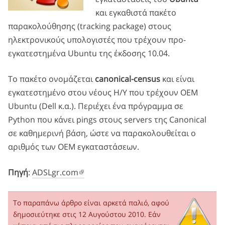
και εγκαθιστά πακέτο
παρακολούθησης (tracking package) στους
ηλεκτρονικούς υπολογιστές που τρέχουν προ-
εγκατεστημένα Ubuntu της έκδοσης 10.04.
Το πακέτο ονομάζεται
canonical-census
και είναι
εγκατεστημένο στου νέους Η/Υ που τρέχουν ΟΕΜ
Ubuntu (Dell κ.α.). Περιέχει ένα πρόγραμμα σε
Python που κάνει pings στους servers της Canonical
σε καθημερινή βάση, ώστε να παρακολουθείται ο
αριθμός των OEM εγκαταστάσεων.
Πηγή
:
ADSLgr.com
Το παραπάνω άρθρο είναι αρκετά παλιό, αφού
δημοσιεύτηκε στις 12 Αυγούστου 2010. Εάν