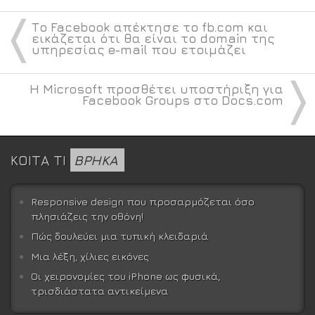
〈
Το Facebook απέκτησε το fb.com και
εικάζεται ότι θα είναι το domain της
υπηρεσίας e-mail που ετοιμάζει
〉
Η Microsoft προσθέτει υποστήριξη για
Facebook Groups στο Docs.com
ΚΟΙΤΑ ΤΙ
ΒΡΗΚΑ
Responsive design που προσαρμόζεται όσο
πλησιάζεις την οθόνη!
Πώς δουλεύει μια τυπική κλειδαριά
Μια λέξη, χίλιες εικόνες
Οι χειρονομίες του iPhone ως φυσικά,
τρισδιάστατα αντικείμενα