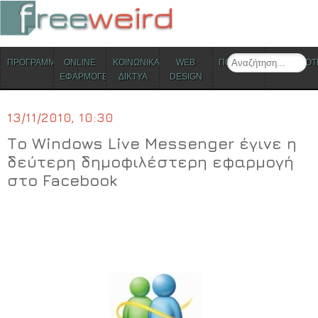
ΜΕΝΟΥ
Search
ΠΡΟΓΡΑΜΜΑΤΑ
ONLINE
ΚΟΙΝΩΝΙΚΑ
WEB
ΠΟΛΙΤΙΣΜΟΣ
ΕΠΙΚΑΙΡΟΤ
Skip to content
ΕΦΑΡΜΟΓΕΣ
ΔΙΚΤΥΑ
DESIGN
13/11/2010, 10:30
Το Windows Live Messenger έγινε η
δεύτερη δημοφιλέστερη εφαρμογή
στο Facebook