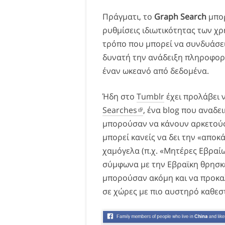
Πράγματι, το
Graph Search
μπορ
ρυθμίσεις ιδιωτικότητας των χρ
τρόπο που μπορεί να συνδυάσει
δυνατή την ανάδειξη πληροφορ
έναν ωκεανό από δεδομένα.
Ήδη στο
Tumblr
έχει προλάβει 
Searches
, ένα blog που αναδει
μπορούσαν να κάνουν αρκετούς 
μπορεί κανείς να δει την «απ
χαμόγελα (π.χ. «Μητέρες Εβραί
σύμφωνα με την Εβραϊκη θρησκε
μπορούσαν ακόμη και να προκ
σε χώρες με πιο αυστηρό καθεσ