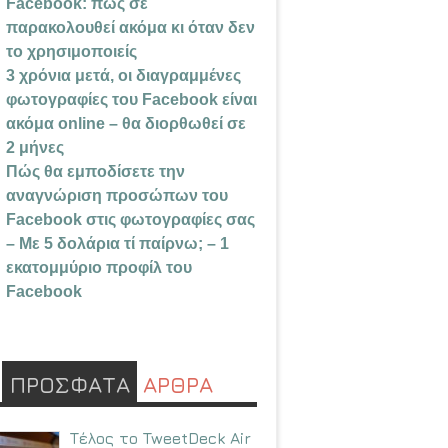
Facebook: πώς σε
παρακολουθεί ακόμα κι όταν δεν
το χρησιμοποιείς
3 χρόνια μετά, οι διαγραμμένες
φωτογραφίες του Facebook είναι
ακόμα online – θα διορθωθεί σε
2 μήνες
Πώς θα εμποδίσετε την
αναγνώριση προσώπων του
Facebook στις φωτογραφίες σας
– Με 5 δολάρια τί παίρνω; – 1
εκατομμύριο προφίλ του
Facebook
ΠΡΟΣΦΑΤΑ
ΑΡΘΡΑ
Τέλος το TweetDeck Air