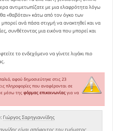
ερα αντιμετωπίζατε με μια ελαφρότητα λόγω
θα «θαβόταν» κάτω από τον όγκο των
μπορεί ανά πάσα στιγμή να ανακτηθεί και να
ες, συνθέτοντας μια εικόνα που μπορεί και
φτείτε το ενδεχόμενο να γίνετε λιγάκι πιο
ς.
παλιό, αφού δημοσιεύτηκε στις 23
τις πληροφορίες που αναφέρονται σε
με μέσω της
φόρμας επικοινωνίας
για να
υ:
Γιώργος Σαρηγιαννίδης
αννίδης είναι απόφοιτος του τμήματος