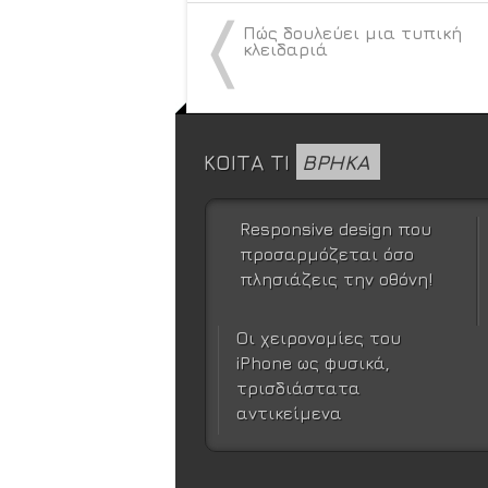
〈
Πώς δουλεύει μια τυπική
κλειδαριά
ΚΟΙΤΑ ΤΙ
ΒΡΗΚΑ
Responsive design που
προσαρμόζεται όσο
πλησιάζεις την οθόνη!
Οι χειρονομίες του
iPhone ως φυσικά,
τρισδιάστατα
αντικείμενα