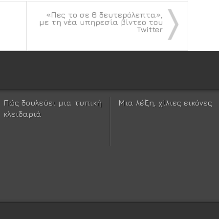
〉
«Πες το σε 6 δευτερόλεπτα»,
με τη νέα υπηρεσία βίντεο του
Twitter
Πώς δουλεύει μια τυπική
Μια λέξη, χίλιες εικόνες
κλειδαριά