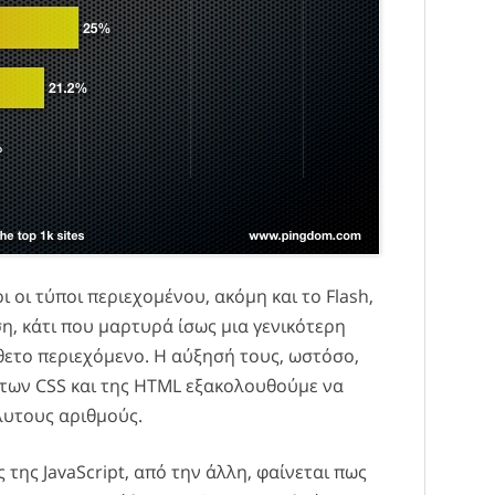
ι οι τύποι περιεχομένου, ακόμη και το Flash,
η, κάτι που μαρτυρά ίσως μια γενικότερη
θετο περιεχόμενο. Η αύξησή τους, ωστόσο,
η των CSS και της HTML εξακολουθούμε να
λυτους αριθμούς.
της JavaScript, από την άλλη, φαίνεται πως