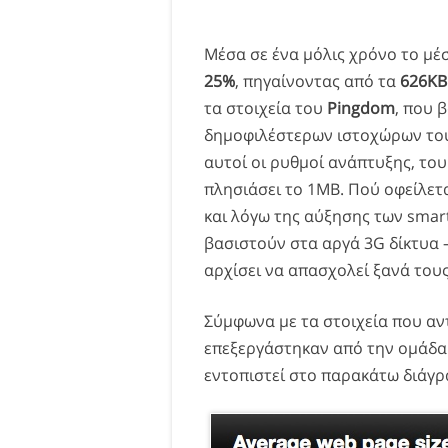
Μέσα σε ένα μόλις χρόνο το μέ
25%
, πηγαίνοντας από τα
626ΚΒ
τα στοιχεία του
Pingdom
, που 
δημοφιλέστερων ιστοχώρων του 
αυτοί οι ρυθμοί ανάπτυξης, του
πλησιάσει το 1ΜΒ. Πού οφείλετα
και λόγω της αύξησης των sma
βασιστούν στα αργά 3G δίκτυα 
αρχίσει να απασχολεί ξανά του
Σύμφωνα με τα στοιχεία που αν
επεξεργάστηκαν από την ομάδα
εντοπιστεί στο παρακάτω διάγρ