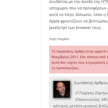
συνδέεται με την άνοδο της
HT
ιστοχώροι που να προσφέρουν δ
αυτό το λόγο, άλλωστε, τόσο η
Apple φροντίζουν να βελτιώσου
JavaScript των browser τους.
Πηγή:
Pingdom
Το παραπάνω άρθρο είναι αρκετά 
Νοεμβρίου 2011. Εάν κάποια από 
αυτό δεν ισχύει πια, ενημερώστε 
το τροποποιήσω.
Συντάκτης άρθρο
Ο Γιώργος Σαρηγι
Επικοινωνίας, Μέ
κάτοχος μεταπτυχιακού διπλώ