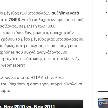
σο μέγεθος των ιστοσελίδων
αυξήθηκε κατά
στα
784ΚΒ
. Αυτό τουλάχιστον προκύπτει από
βασίζονται σε μελέτη των 1.000
διαδικτύου. Εάν, μάλιστα, συνεχιστούν
 χρόνου το μέσο μέγεθος μιας ιστοσελίδας θα
ι, όμως, αυτή η αύξηση, σε μια εποχή που –
rtphones που συχνά αναγκάζονται να
– η ταχύτητα φόρτωσης των ιστοσελίδων έχει
ς webmasters;
τλούνται από το
HTTP Archive
και
 του Pingdom, η απάντηση μπορεί εύκολα να
αμμα: