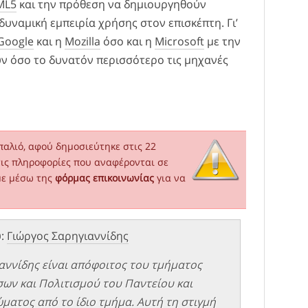
ML5
και την πρόθεση να δημιουργηθούν
υναμική εμπειρία χρήσης στον επισκέπτη. Γι’
Google
και η
Mozilla
όσο και η
Microsoft
με την
ν όσο το δυνατόν περισσότερο τις μηχανές
παλιό, αφού δημοσιεύτηκε στις 22
τις πληροφορίες που αναφέρονται σε
με μέσω της
φόρμας επικοινωνίας
για να
υ:
Γιώργος Σαρηγιαννίδης
αννίδης είναι απόφοιτος του τμήματος
σων και Πολιτισμού του Παντείου και
ματος από το ίδιο τμήμα. Αυτή τη στιγμή