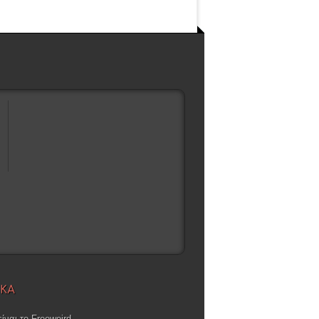
ΙΚΑ
είναι το Freeweird