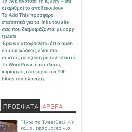
Το web αγαπάει τη jQuery – και
οι αριθμοί το αποδεικνύουν
Το Add This προσφέρει
στατιστικά για τα links του site
σας που διαμοιράζονται με copy
/ paste
Έρευνα αποφαίνεται ότι ο open
source κώδικας είναι πιο
σωστός σε σχέση με τον κλειστό
Το WordPress ο απόλυτος
κυρίαρχος στα κορυφαία 100
blogs του πλανήτη
ΠΡΟΣΦΑΤΑ
ΑΡΘΡΑ
Τέλος το TweetDeck Air
και οι εφαρμογές για