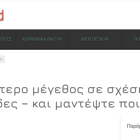
ΜΟΓΕΣ
ΚΟΙΝΩΝΙΚΑ ΔΙΚΤΥΑ
WEB DESIGN
ΠΟ
n
τερο μέγεθος σε σχέσ
δες – και μαντέψτε πο
Παρόμ