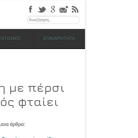
Search
ΛΙΤΙΣΜΟΣ
ΕΠΙΚΑΙΡΟΤΗΤΑ
η με πέρσι
ιός φταίει
οια άρθρα: