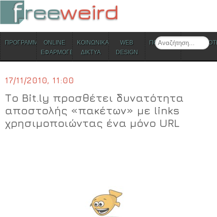
ΜΕΝΟΥ
Search
ΠΡΟΓΡΑΜΜΑΤΑ
ONLINE
ΚΟΙΝΩΝΙΚΑ
WEB
ΠΟΛΙΤΙΣΜΟΣ
ΕΠΙΚΑΙΡΟΤ
Skip to content
ΕΦΑΡΜΟΓΕΣ
ΔΙΚΤΥΑ
DESIGN
17/11/2010, 11:00
Το Bit.ly προσθέτει δυνατότητα
αποστολής «πακέτων» με links
χρησιμοποιώντας ένα μόνο URL