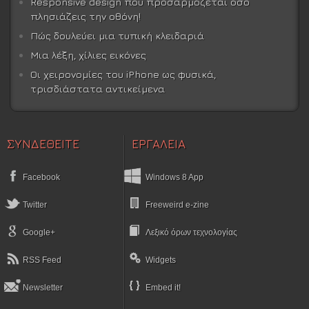
Responsive design που προσαρμόζεται όσο
πλησιάζεις την οθόνη!
Πώς δουλεύει μια τυπική κλειδαριά
Μια λέξη, χίλιες εικόνες
Οι χειρονομίες του iPhone ως φυσικά,
τρισδιάστατα αντικείμενα
ΣΥΝΔΕΘΕΙΤΕ
ΕΡΓΑΛΕΙΑ
Facebook
Windows 8 App
Twitter
Freeweird e-zine
Google+
Λεξικό όρων τεχνολογίας
RSS Feed
Widgets
Newsletter
Embed it!