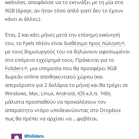
websites, αποφάσισε να το εκτινάξει με τη μία στα
9GB (άραγε, αν ήταν τόσο απλό γιατί δεν το έχουν
κάνει κι άλλοι;).
Έτσι, 2 και κάτι μήνες μετά την επίσημη εκκίνησή
του, το Fyels πλέον είναι
διαθέσιμο προς πώληση
,
με τους δημιουργούς του να δηλώνουν αφοσιωμένοι
στο επόμενο εγχείρημά τους. Πρόκειται για το
Follders
, μια υπηρεσία που θα προσφέρει 9GB
δωρεάν οnline αποθηκευτικού χώρου (και
απεριόριστο για 2 δολάρια το μήνα) και θα τρέχει σε
Windows, Mac, Linux,
Android
,
iOS
κ.λ.π. Ήδη
μάλιστα προσπαθούν να προκαλέσουν τον
απαραίτητο ντόρο υποδεικνύοντας στο
Dropbox
πως θα πρέπει να αρχίσει να …φοβάται.