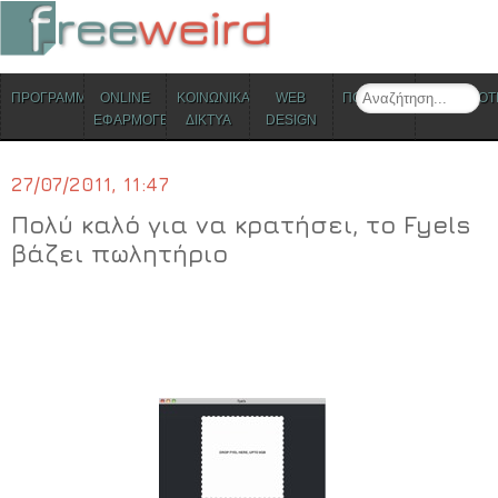
ΜΕΝΟΥ
Search
ΠΡΟΓΡΑΜΜΑΤΑ
ONLINE
ΚΟΙΝΩΝΙΚΑ
WEB
ΠΟΛΙΤΙΣΜΟΣ
ΕΠΙΚΑΙΡΟΤ
Skip to content
ΕΦΑΡΜΟΓΕΣ
ΔΙΚΤΥΑ
DESIGN
27/07/2011, 11:47
Πολύ καλό για να κρατήσει, το Fyels
βάζει πωλητήριο