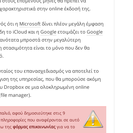
 στους επόμενους μήνες θα πρέπει να
χαρακτηριστικά στην online έκδοσή της.
ός ότι η
Microsoft
δίνει πλέον μεγάλη έμφαση
ήδη το iCloud και η
Google
ετοιμάζει το
Google
ιθανότατα μπροστά στην μεγαλύτερη
η στασιμότητα είναι το μόνο που δεν θα
ό.
ευταίος του επανασχεδιασμός να αποτελεί το
γιση της υπηρεσίας, που θα μπορούσε ακόμη
του Dropbox σε μια ολοκληρωμένη online
file manager).
αλιό, αφού δημοσιεύτηκε στις 9
ς πληροφορίες που αναφέρονται σε αυτό
σω της
φόρμας επικοινωνίας
για να το