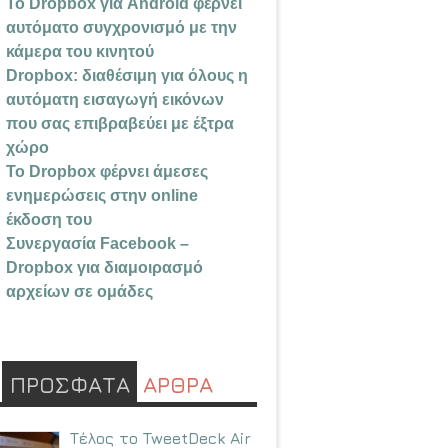
Το Dropbox για Android φέρνει
αυτόματο συγχρονισμό με την
κάμερα του κινητού
Dropbox: διαθέσιμη για όλους η
αυτόματη εισαγωγή εικόνων
που σας επιβραβεύει με έξτρα
χώρο
Το Dropbox φέρνει άμεσες
ενημερώσεις στην online
έκδοση του
Συνεργασία Facebook –
Dropbox για διαμοιρασμό
αρχείων σε ομάδες
ΠΡΟΣΦΑΤΑ
ΑΡΘΡΑ
Τέλος το TweetDeck Air