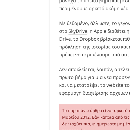
μονάχα το πρώτο βήμα και μέσα
περιμένουμε αρκετά ακόμη νέα 
Με δεδομένο, άλλωστε, το γεγον
στο
SkyDrive
, η Apple διαθέτει 
Drive
, το Dropbox βρίσκεται π
πρόκληση της ιστορίας του και 
πρέπει να περιμένουμε από αυτ
Δεν αποκλείεται, λοιπόν, ο τελ
πρώτο βήμα για μια νέα προσέγ
και να μετατρέψει το website 
εφαρμογή διαχείρισης αρχείων (
Το παραπάνω άρθρο είναι αρκετά π
Μαρτίου 2012. Εάν κάποια από τι
δεν ισχύει πια, ενημερώστε με μέ