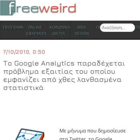
ΜΕΝΟΥ
Search
ΠΡΟΓΡΑΜΜΑΤΑ
ONLINE
ΚΟΙΝΩΝΙΚΑ
WEB
ΠΟΛΙΤΙΣΜΟΣ
ΕΠΙΚΑΙΡΟΤ
Skip to content
ΕΦΑΡΜΟΓΕΣ
ΔΙΚΤΥΑ
DESIGN
7/10/2010, 0:50
Το Google Analytics παραδέχεται
πρόβλημα εξαιτίας του οποίου
εμφανίζει από χθες λανθασμένα
στατιστικά
Με μήνυμα που δημοσίευσε
στο
Twitter
, το
Google