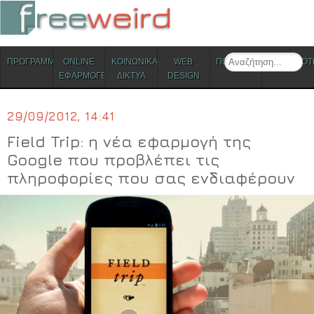
ΜΕΝΟΥ
Search
ΠΡΟΓΡΑΜΜΑΤΑ
ONLINE
ΚΟΙΝΩΝΙΚΑ
WEB
ΠΟΛΙΤΙΣΜΟΣ
ΕΠΙΚΑΙΡΟΤ
Skip to content
ΕΦΑΡΜΟΓΕΣ
ΔΙΚΤΥΑ
DESIGN
29/09/2012, 14:41
Field Trip: η νέα εφαρμογή της
Google που προβλέπει τις
πληροφορίες που σας ενδιαφέρουν