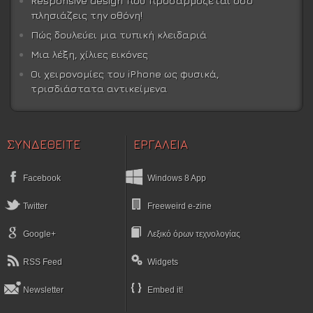
Responsive design που προσαρμόζεται όσο
πλησιάζεις την οθόνη!
Πώς δουλεύει μια τυπική κλειδαριά
Μια λέξη, χίλιες εικόνες
Οι χειρονομίες του iPhone ως φυσικά,
τρισδιάστατα αντικείμενα
ΣΥΝΔΕΘΕΙΤΕ
ΕΡΓΑΛΕΙΑ
Facebook
Windows 8 App
Twitter
Freeweird e-zine
Google+
Λεξικό όρων τεχνολογίας
RSS Feed
Widgets
Newsletter
Embed it!