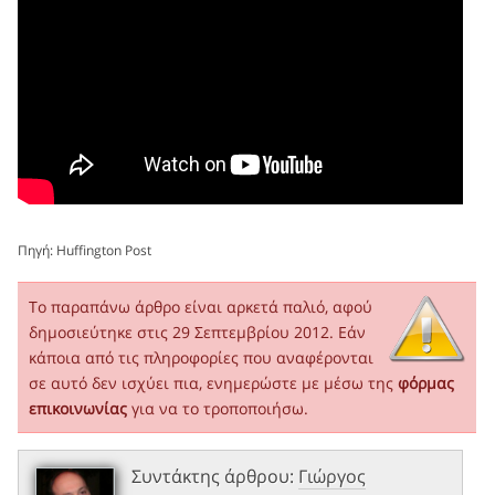
Πηγή:
Huffington Post
Το παραπάνω άρθρο είναι αρκετά παλιό, αφού
δημοσιεύτηκε στις 29 Σεπτεμβρίου 2012. Εάν
κάποια από τις πληροφορίες που αναφέρονται
σε αυτό δεν ισχύει πια, ενημερώστε με μέσω της
φόρμας
επικοινωνίας
για να το τροποποιήσω.
Συντάκτης άρθρου:
Γιώργος