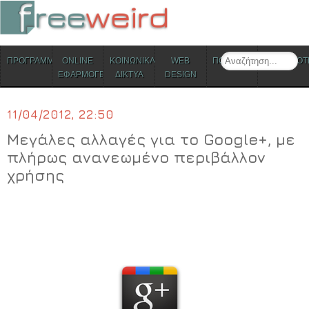
ΜΕΝΟΥ
Search
ΠΡΟΓΡΑΜΜΑΤΑ
ONLINE
ΚΟΙΝΩΝΙΚΑ
WEB
ΠΟΛΙΤΙΣΜΟΣ
ΕΠΙΚΑΙΡΟΤ
Skip to content
ΕΦΑΡΜΟΓΕΣ
ΔΙΚΤΥΑ
DESIGN
11/04/2012, 22:50
Μεγάλες αλλαγές για το Google+, με
πλήρως ανανεωμένο περιβάλλον
χρήσης