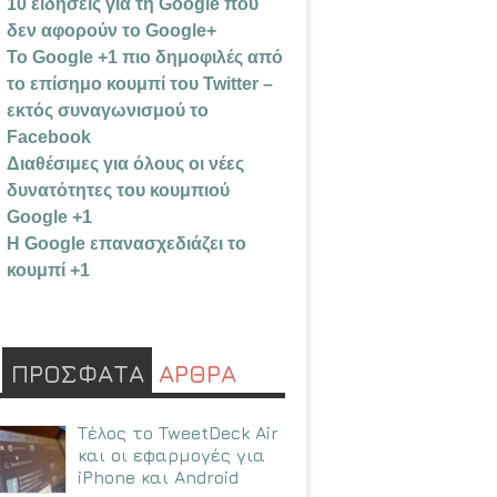
10 ειδήσεις για τη Google που
δεν αφορούν το Google+
Το Google +1 πιο δημοφιλές από
το επίσημο κουμπί του Twitter –
εκτός συναγωνισμού το
Facebook
Διαθέσιμες για όλους οι νέες
δυνατότητες του κουμπιού
Google +1
Η Google επανασχεδιάζει το
κουμπί +1
ΠΡΟΣΦΑΤΑ
ΑΡΘΡΑ
Τέλος το TweetDeck Air
και οι εφαρμογές για
iPhone και Android