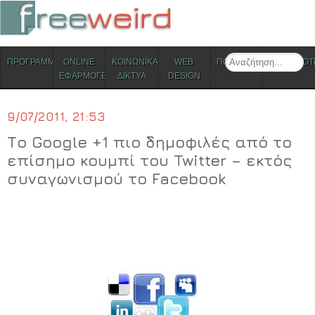
ΜΕΝΟΥ
Search
ΠΡΟΓΡΑΜΜΑΤΑ
ONLINE
ΚΟΙΝΩΝΙΚΑ
WEB
ΠΟΛΙΤΙΣΜΟΣ
ΕΠΙΚΑΙΡΟΤ
Skip to content
ΕΦΑΡΜΟΓΕΣ
ΔΙΚΤΥΑ
DESIGN
9/07/2011, 21:53
Το Google +1 πιο δημοφιλές από το
επίσημο κουμπί του Twitter – εκτός
συναγωνισμού το Facebook