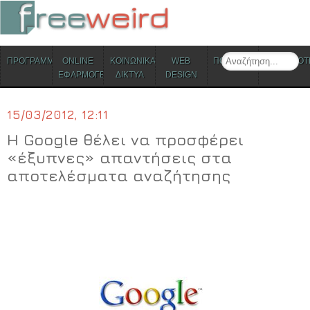
ΜΕΝΟΥ
Search
ΠΡΟΓΡΑΜΜΑΤΑ
ONLINE
ΚΟΙΝΩΝΙΚΑ
WEB
ΠΟΛΙΤΙΣΜΟΣ
ΕΠΙΚΑΙΡΟΤ
Skip to content
ΕΦΑΡΜΟΓΕΣ
ΔΙΚΤΥΑ
DESIGN
15/03/2012, 12:11
Η Google θέλει να προσφέρει
«έξυπνες» απαντήσεις στα
αποτελέσματα αναζήτησης