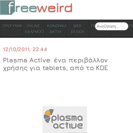
ΜΕΝΟΥ
Search
ΠΡΟΓΡΑΜΜΑΤΑ
ONLINE
ΚΟΙΝΩΝΙΚΑ
WEB
ΠΟΛΙΤΙΣΜΟΣ
ΕΠΙΚΑΙΡΟΤ
Skip to content
ΕΦΑΡΜΟΓΕΣ
ΔΙΚΤΥΑ
DESIGN
12/10/2011, 22:44
Plasma Active: ένα περιβάλλον
χρήσης για tablets, από το KDE