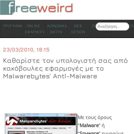
ΜΕΝΟΥ
Search
ΠΡΟΓΡΑΜΜΑΤΑ
ONLINE
ΚΟΙΝΩΝΙΚΑ
WEB
ΠΟΛΙΤΙΣΜΟΣ
ΕΠΙΚΑΙΡΟΤ
Skip to content
ΕΦΑΡΜΟΓΕΣ
ΔΙΚΤΥΑ
DESIGN
23/03/2010, 18:15
Καθαρίστε τον υπολογιστή σας από
κακόβουλες εφαρμογές με το
Malwarebytes’ Anti-Malware
Με τους όρους
“
Malware
” ή
“
Spyware
” εννοούμε