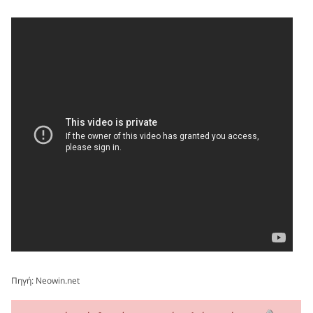
Πηγή:
Neowin.net