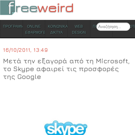
ΜΕΝΟΥ
Search
ΠΡΟΓΡΑΜΜΑΤΑ
ONLINE
ΚΟΙΝΩΝΙΚΑ
WEB
ΠΟΛΙΤΙΣΜΟΣ
ΕΠΙΚΑΙΡΟΤ
Skip to content
ΕΦΑΡΜΟΓΕΣ
ΔΙΚΤΥΑ
DESIGN
16/10/2011, 13:49
Μετά την εξαγορά από τη Microsoft,
το Skype αφαιρεί τις προσφορές
της Google