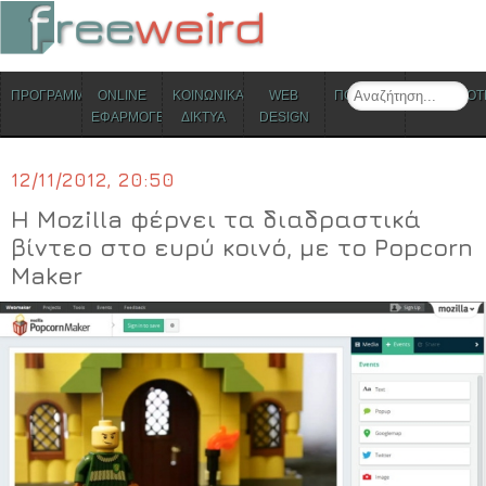
ΜΕΝΟΥ
Search
ΠΡΟΓΡΑΜΜΑΤΑ
ONLINE
ΚΟΙΝΩΝΙΚΑ
WEB
ΠΟΛΙΤΙΣΜΟΣ
ΕΠΙΚΑΙΡΟΤ
Skip to content
ΕΦΑΡΜΟΓΕΣ
ΔΙΚΤΥΑ
DESIGN
12/11/2012, 20:50
Η Mozilla φέρνει τα διαδραστικά
βίντεο στο ευρύ κοινό, με το Popcorn
Maker