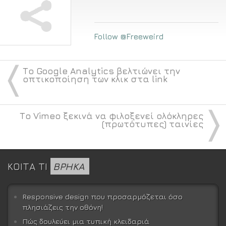
Follow @Freeweird
〈
Το Google Analytics βελτιώνει την
οπτικοποίηση των κλικ στα link
〉
Το Vimeo ξεκινά να φιλοξενεί ολόκληρες
(πρωτότυπες) ταινίες
ΚΟΙΤΑ ΤΙ
ΒΡΗΚΑ
Responsive design που προσαρμόζεται όσο
πλησιάζεις την οθόνη!
Πώς δουλεύει μια τυπική κλειδαριά