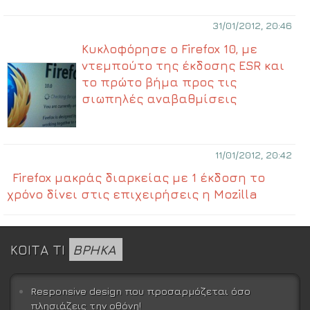
31/01/2012, 20:46
Κυκλοφόρησε ο Firefox 10, με
ντεμπούτο της έκδοσης ESR και
το πρώτο βήμα προς τις
σιωπηλές αναβαθμίσεις
11/01/2012, 20:42
Firefox μακράς διαρκείας με 1 έκδοση το
χρόνο δίνει στις επιχειρήσεις η Mozilla
ΚΟΙΤΑ ΤΙ
ΒΡΗΚΑ
Responsive design που προσαρμόζεται όσο
πλησιάζεις την οθόνη!