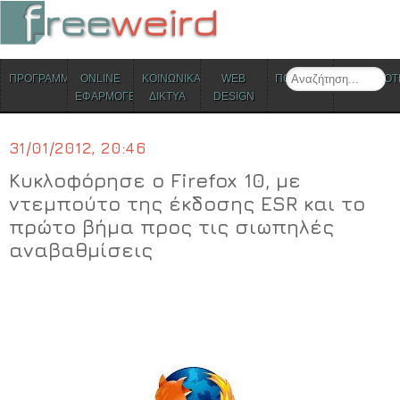
ΜΕΝΟΥ
Search
ΠΡΟΓΡΑΜΜΑΤΑ
ONLINE
ΚΟΙΝΩΝΙΚΑ
WEB
ΠΟΛΙΤΙΣΜΟΣ
ΕΠΙΚΑΙΡΟΤ
Skip to content
ΕΦΑΡΜΟΓΕΣ
ΔΙΚΤΥΑ
DESIGN
31/01/2012, 20:46
Κυκλοφόρησε ο Firefox 10, με
ντεμπούτο της έκδοσης ESR και το
πρώτο βήμα προς τις σιωπηλές
αναβαθμίσεις