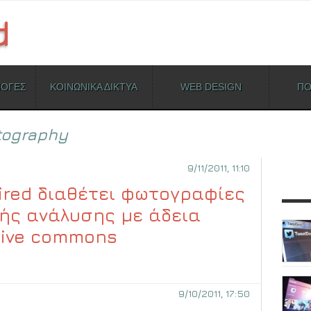
ΜΟΓΕΣ
ΚΟΙΝΩΝΙΚΑ ΔΙΚΤΥΑ
WEB DESIGN
ΠΟ
tography
9/11/2011, 11:10
ired διαθέτει φωτογραφίες
ής ανάλυσης με άδεια
tive commons
9/10/2011, 17:50