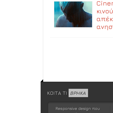
Cine
κινο
απέκ
ανησ
ΚΟΙΤΑ ΤΙ
ΒΡΗΚΑ
Responsive design που