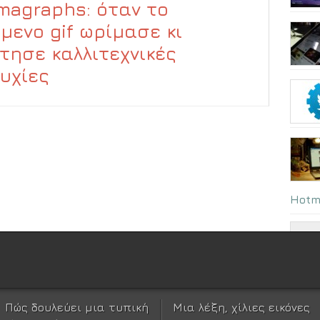
magraphs: όταν το
ύμενο gif ωρίμασε κι
τησε καλλιτεχνικές
υχίες
Hotm
Πώς δουλεύει μια τυπική
Μια λέξη, χίλιες εικόνες