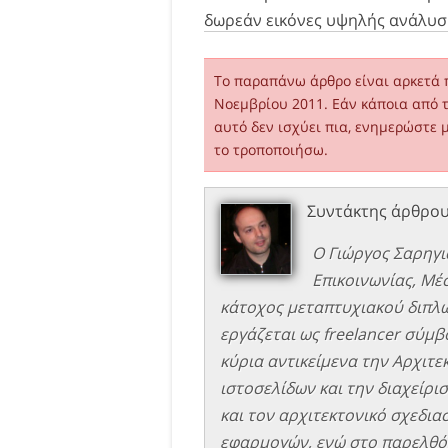
δωρεάν εικόνες υψηλής ανάλυσ
Το παραπάνω άρθρο είναι αρκετά π
Νοεμβρίου 2011. Εάν κάποια από 
αυτό δεν ισχύει πια, ενημερώστε 
το τροποποιήσω.
Συντάκτης άρθρο
Ο Γιώργος Σαρηγι
Επικοινωνίας, Μέ
κάτοχος μεταπτυχιακού διπλώ
εργάζεται ως freelancer σύμβο
κύρια αντικείμενα την Αρχιτ
ιστοσελίδων και την διαχείρισ
και τον αρχιτεκτονικό σχεδιασ
εφαρμογών, ενώ στο παρελθόν