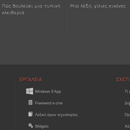
Πώς δουλεύει μια τυπική
Μια λέξη, χίλιες εικόνες
κλειδαριά
ΕΡΓΑΛΕΙΑ
ΣΧΕΤ
Windows 8 App
Τί 
Freeweird e-zine
Δη
Λεξικό όρων τεχνολογίας
Όρ
Widgets
Χά