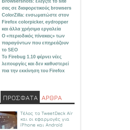
Browsershots: ελέγξτε το site
σας σε διαφορετικούς browsers
ColorZilla: ενσωματώστε στον
Firefox colorpicker, eydropper
και άλλα χρήσιμα εργαλεία
Ο «περιοδικός πίνακας» των
παραγόντων που επηρεάζουν
το SEO
Το Firebug 1.10 φέρνει νέες
λειτουργίες και δεν καθυστερεί
πια την εκκίνηση του Firefox
ΠΡΟΣΦΑΤΑ
ΑΡΘΡΑ
Τέλος το TweetDeck Air
και οι εφαρμογές για
iPhone και Android