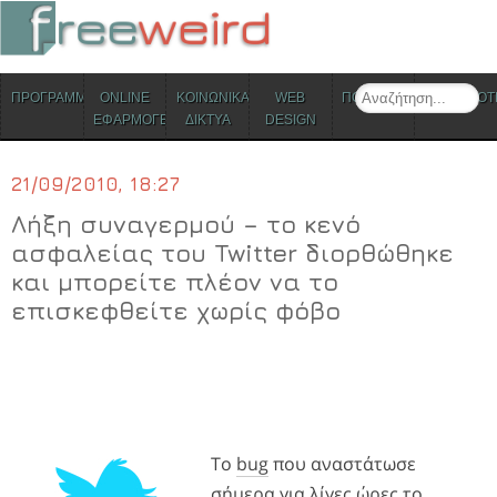
ΜΕΝΟΥ
Search
ΠΡΟΓΡΑΜΜΑΤΑ
ONLINE
ΚΟΙΝΩΝΙΚΑ
WEB
ΠΟΛΙΤΙΣΜΟΣ
ΕΠΙΚΑΙΡΟΤ
Skip to content
ΕΦΑΡΜΟΓΕΣ
ΔΙΚΤΥΑ
DESIGN
21/09/2010, 18:27
Λήξη συναγερμού – το κενό
ασφαλείας του Twitter διορθώθηκε
και μπορείτε πλέον να το
επισκεφθείτε χωρίς φόβο
Το
bug
που αναστάτωσε
σήμερα για λίγες ώρες το